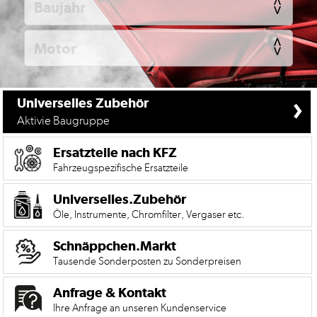
KFZ
Universelles
Zubehör
Anfrage
&
›
Universelles Zubehör
Kontaktformular
Aktivie Baugruppe
Garage
|
Ersatzteile nach KFZ
Carport
Fahrzeugspezifische Ersatzteile
Impressum
Universelles.Zubehör
Öle, Instrumente, Chromfilter, Vergaser etc.
AGB
Schnäppchen.Markt
Zahlungsmöglichkeiten
Tausende Sonderposten zu Sonderpreisen
Widerrufsbelehrung
Anfrage & Kontakt
Datenschutzerklärung
Ihre Anfrage an unseren Kundenservice