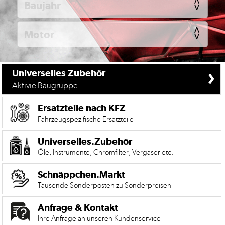
KFZ
Universelles
Zubehör
Anfrage
&
›
Universelles Zubehör
Kontaktformular
Aktivie Baugruppe
Garage
|
Ersatzteile nach KFZ
Carport
Fahrzeugspezifische Ersatzteile
Impressum
Universelles.Zubehör
Öle, Instrumente, Chromfilter, Vergaser etc.
AGB
Schnäppchen.Markt
Zahlungsmöglichkeiten
Tausende Sonderposten zu Sonderpreisen
Widerrufsbelehrung
Anfrage & Kontakt
Datenschutzerklärung
Ihre Anfrage an unseren Kundenservice