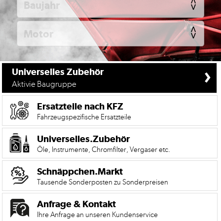
KFZ
Universelles
Zubehör
Anfrage
&
›
Universelles Zubehör
Kontaktformular
Aktivie Baugruppe
Garage
|
Ersatzteile nach KFZ
Carport
Fahrzeugspezifische Ersatzteile
Impressum
Universelles.Zubehör
Öle, Instrumente, Chromfilter, Vergaser etc.
AGB
Schnäppchen.Markt
Zahlungsmöglichkeiten
Tausende Sonderposten zu Sonderpreisen
Widerrufsbelehrung
Anfrage & Kontakt
Datenschutzerklärung
Ihre Anfrage an unseren Kundenservice