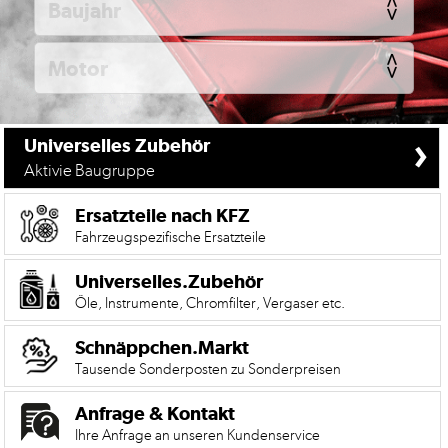
KFZ
Universelles
Zubehör
Anfrage
&
›
Universelles Zubehör
Kontaktformular
Aktivie Baugruppe
Garage
|
Ersatzteile nach KFZ
Carport
Fahrzeugspezifische Ersatzteile
Impressum
Universelles.Zubehör
Öle, Instrumente, Chromfilter, Vergaser etc.
AGB
Schnäppchen.Markt
Zahlungsmöglichkeiten
Tausende Sonderposten zu Sonderpreisen
Widerrufsbelehrung
Anfrage & Kontakt
Datenschutzerklärung
Ihre Anfrage an unseren Kundenservice