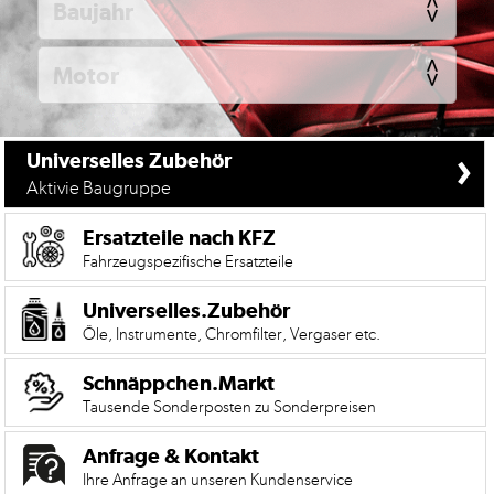
KFZ
Universelles
Zubehör
Anfrage
&
›
Universelles Zubehör
Kontaktformular
Aktivie Baugruppe
Garage
|
Ersatzteile nach KFZ
Carport
Fahrzeugspezifische Ersatzteile
Impressum
Universelles.Zubehör
Öle, Instrumente, Chromfilter, Vergaser etc.
AGB
Schnäppchen.Markt
Zahlungsmöglichkeiten
Tausende Sonderposten zu Sonderpreisen
Widerrufsbelehrung
Anfrage & Kontakt
Datenschutzerklärung
Ihre Anfrage an unseren Kundenservice