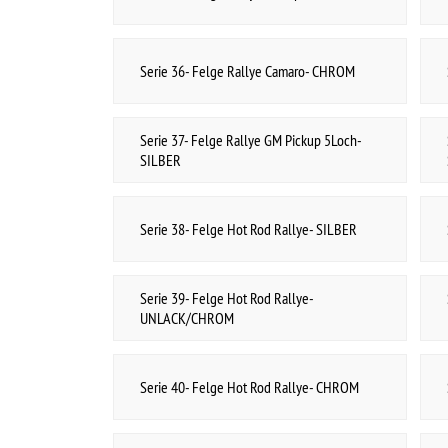
Serie 57- Buick Rallye
Serie 59- Pontiac Rallye I
Serie 60- Pontiac Rallye II
Serie 61- Felge Chrysler Rallye- 5x4- SILBER
Serie 62- Felge O.E.Ford/Chevy- GRUNDIERT
Serie 62- Zubehör O.E.Ford/Chevy- GRUNDIERT
Serie 63- Felge O.E.Chrysler- SCHWARZ
Serie 64- Felge O.E.Ford/Chevy- CHROM
Serie 64- Zubehör O.E.Ford/Chevy- CHROM
Serie 65- Felge O.E.Corvette- SCHWARZ
Serie 66- Felge Rallye Chevy Style- SILBER
Serie 66- Zubehör Rallye Chevy Style- SILBER
Serie 67- Felge O.E.Tri Five- SCHWARZ
Serie 68- Felge Rallye Chevy Style- CHROM