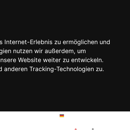
glichen und
 um
twickeln.
ogien zu.
WARENKORB