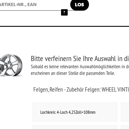
te verfeinern Sie Ihre Auswahl in dieser Baugruppe
ld es keine relevanten Auswahlmöglichkeiten in der jeweiligen Baugruppe mehr gibt,
heinen an dieser Stelle die passenden Teile.
lgen, Reifen - Zubehör Felgen: WHEEL VINTIQUES- Klassische Felgen
Lochkreis: 4-Loch 4,25Zoll=108mm
Lochkreis: 4-Loch 4,50Zoll=114mm
Lochkreis: 5-Loch 100mm
Lochkreis: 5-Loch 110mm
Lochkreis: 5-Loch 4,00Zoll=102mm
Lochkreis: 5-Loch 4,50Zoll=114mm
Lochkreis: 5-Loch 4,75Zoll=120mm
Lochkreis: 5-Loch 5,00Zoll=127mm
Lochkreis: 5-Loch 5,50Zoll=140mm
Lochkreis: 6-Loch 5,50Zoll=140mm