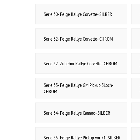
Serie 40- Felge Hot Rod Rallye- CHROM
Serie 40- Zubehör Hot Rod Rallye- CHROM
Serie 41- Felge Rallye Ford Pickup 5Loch-
Serie 41- Zubehör Rallye Ford Pickup 5Loch-
SILBER
SILBER
Serie 43- Felge Rallye Ford Pickup 5Loch-
Serie 42- Felge OEM Pickup Rallye- SILBER
CHROM
Serie 43- Zubehör Rallye Ford Pickup 5Loch-
Serie 48- Felge Chrysler Rallye- 5x4- CHROM
CHROM
Serie 49- Felge Chrysler Rallye- 5x4,5- CHROM
Serie 50- Felge SS396
Serie 52- Felge Oldsmobile SS1
Serie 53- Felge Ford GT Ralley
Serie 54- Felge Magnum 500
Serie 55- Felge Ford Style Steel
Serie 55- Zubehör Ford Style Steel
Serie 56- Felge Chrysler Rallye- 5x4,5- SILBER