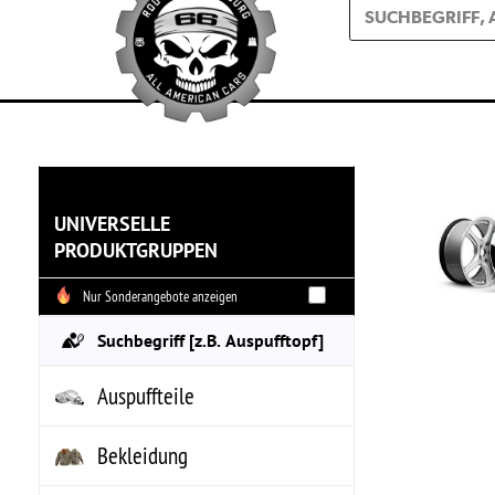
Bit
UNIVERSELLE
PRODUKTGRUPPEN
Soba
ersc
Nur Sonderangebote anzeigen
Fe
Auspuffteile
Bekleidung
Bremsenteile
Elektrik
Fahrwerk & Achse
Felgen, Reifen
Felgen: Aluminium