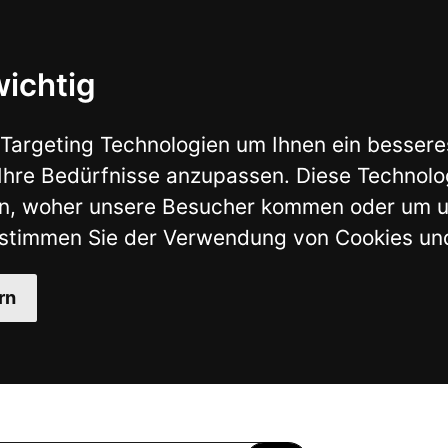
nologien um Ihnen ein besseres Internet-Erlebnis zu ermö
isse anzupassen. Diese Technologien nutzen wir außerdem,
ere Besucher kommen oder um unsere Website weiter zu en
der Verwendung von Cookies und anderen Tracking-Technol
MEIN KONTO
GARAGE
MERKLISTE
?
NFRAGE
SHOP BY BRAND
KATALOGE
SHOP BY VEHICLE