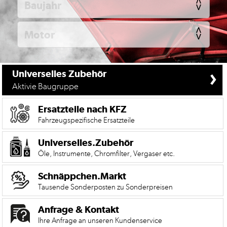
KFZ
Universelles
Zubehör
Anfrage
&
›
Universelles Zubehör
Kontaktformular
Aktivie Baugruppe
Garage
|
Ersatzteile nach KFZ
Carport
Fahrzeugspezifische Ersatzteile
Impressum
Universelles.Zubehör
Öle, Instrumente, Chromfilter, Vergaser etc.
AGB
Schnäppchen.Markt
Zahlungsmöglichkeiten
Tausende Sonderposten zu Sonderpreisen
Widerrufsbelehrung
Anfrage & Kontakt
Datenschutzerklärung
Ihre Anfrage an unseren Kundenservice