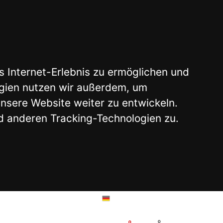
glichen und
 um
twickeln.
ogien zu.
WARENKORB