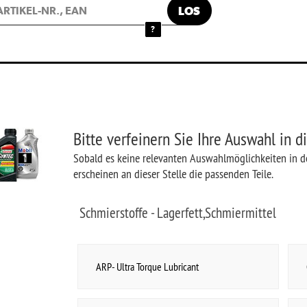
te verfeinern Sie Ihre Auswahl in dieser Baugruppe
ld es keine relevanten Auswahlmöglichkeiten in der jeweiligen Baugruppe mehr gibt,
heinen an dieser Stelle die passenden Teile.
hmierstoffe - Lagerfett,Schmiermittel
ARP- Ultra Torque Lubricant
Gelenkwellenfett
Haftschmierfett
Lithium Fett (Weiß)
Polyurethane Fahrwerksbuchsenfett
Rad & Kugellagerfett
Zündverteilerfett (Kontaktverteiler)