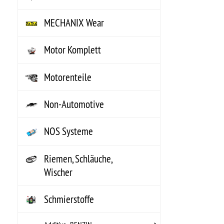
Bleiersatz
Bremsflüssigkeit
Chemikalien speziell für
Motorrad
Dichtmittel
Einlauföl - Motor
Farben / Lacke
Frostschutz, Enteiserset etc.
Kleber
Kühlerfrostschutz
Lagerfett,Schmiermittel
ARP- Ultra Torque Lubricant
Gelenkwellenfett