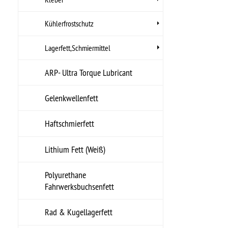
Öle
Pflegen, Polituren
Reinigen, Polituren
Sicherungsmittel
Schrauben, Fittings, Klips
Sortimente
VHT Farben
Werkzeuge
Zündung