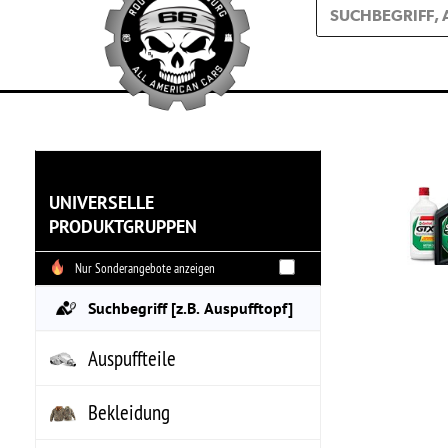
Bit
UNIVERSELLE
PRODUKTGRUPPEN
Soba
ersc
Nur Sonderangebote anzeigen
Sc
Auspuffteile
Bekleidung
Bremsenteile
Elektrik
Fahrwerk & Achse
Felgen, Reifen
Filter