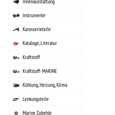
Marine Zubehör
MECHANIX Wear
Motor Komplett
Motorenteile
Non-Automotive
NOS Systeme
Riemen, Schläuche,
Wischer
Schmierstoffe
Additive- BENZIN
Additive- DIESEL