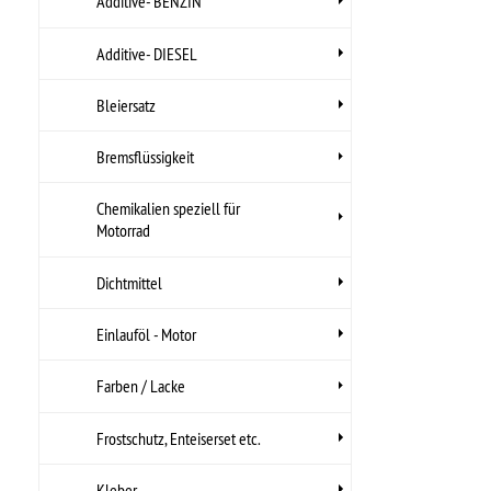
Haftschmierfett
Lithium Fett (Weiß)
Polyurethane
Fahrwerksbuchsenfett
Rad & Kugellagerfett
Zündverteilerfett
(Kontaktverteiler)
Lecksuchflüssigkeit-
KAROSSERIE
LIQUI MOLY Produkte
LUCAS OIL Produkte
Montagepasten, -Öle
Motor-, Getriebe-, Kühlerspülung
Octane Booster