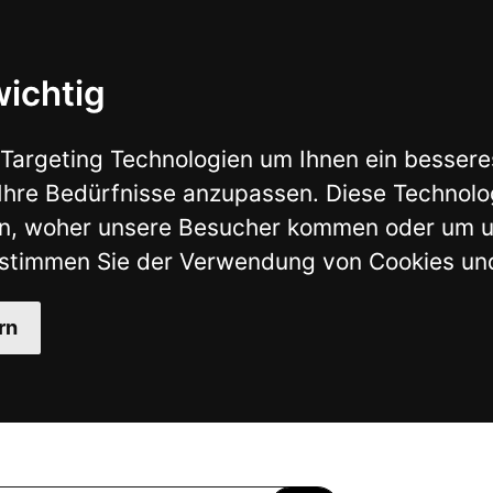
nologien um Ihnen ein besseres Internet-Erlebnis zu ermö
isse anzupassen. Diese Technologien nutzen wir außerdem,
ere Besucher kommen oder um unsere Website weiter zu en
der Verwendung von Cookies und anderen Tracking-Technol
MEIN KONTO
GARAGE
MERKLISTE
?
NFRAGE
SHOP BY BRAND
KATALOGE
SHOP BY VEHICLE