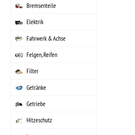
Getränke
Getriebe
Hitzeschutz
Innenausstattung
Instrumente
Karosserieteile
Kataloge, Literatur
Kraftstoff
Kraftstoff- MARINE
Kühlung, Heizung, Klima
Lenkungsteile