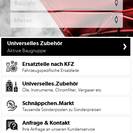
KFZ
Universelles
Zubehör
Anfrage
&
›
Universelles Zubehör
Kontaktformular
Aktivie Baugruppe
Garage
|
Ersatzteile nach KFZ
Carport
Fahrzeugspezifische Ersatzteile
Impressum
Universelles.Zubehör
Öle, Instrumente, Chromfilter, Vergaser etc.
AGB
Schnäppchen.Markt
Zahlungsmöglichkeiten
Tausende Sonderposten zu Sonderpreisen
Widerrufsbelehrung
Anfrage & Kontakt
Datenschutzerklärung
Ihre Anfrage an unseren Kundenservice