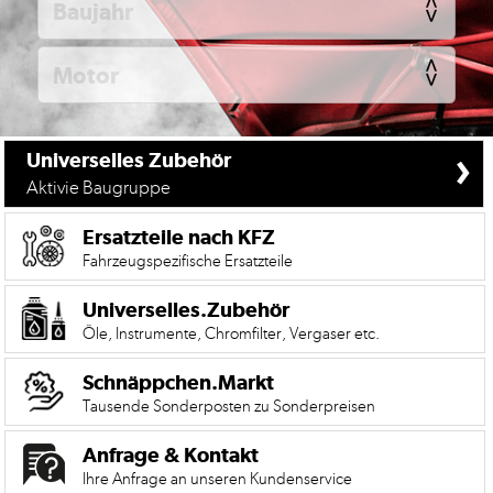
KFZ
Universelles
Zubehör
Anfrage
&
›
Universelles Zubehör
Kontaktformular
Aktivie Baugruppe
Garage
|
Ersatzteile nach KFZ
Carport
Fahrzeugspezifische Ersatzteile
Impressum
Universelles.Zubehör
Öle, Instrumente, Chromfilter, Vergaser etc.
AGB
Schnäppchen.Markt
Zahlungsmöglichkeiten
Tausende Sonderposten zu Sonderpreisen
Widerrufsbelehrung
Anfrage & Kontakt
Datenschutzerklärung
Ihre Anfrage an unseren Kundenservice