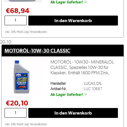
Ab Lager lieferbar!
*L)
€68,94
inkl. 19% MwSt. zzgl. Versandkosten.
20,10
MOTORÖL-10W-30 CLASSIC
MOTORÖL - 10W30 - MINERALÖL
CLASSIC, Spezielles 10W-30 für
Klassiker, Enthält 1600 PPM Zink,
Hersteller
:
LUCAS OIL
Artikel-Nr.
:
LUC 10687
Ab Lager lieferbar!
*L)
€20,10
inkl. 19% MwSt. zzgl. Versandkosten.