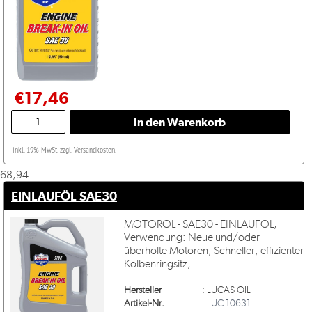
€17,46
inkl. 19% MwSt. zzgl. Versandkosten.
68,94
EINLAUFÖL SAE30
MOTORÖL - SAE30 - EINLAUFÖL,
Verwendung: Neue und/oder
überholte Motoren, Schneller, effizienter
Kolbenringsitz,
Hersteller
:
LUCAS OIL
Artikel-Nr.
:
LUC 10631