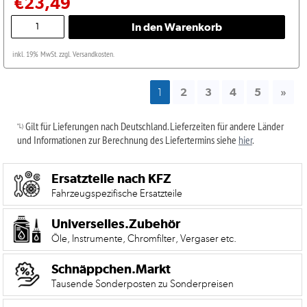
€23,49
inkl. 19% MwSt. zzgl. Versandkosten.
1
2
3
4
5
»
Gilt für Lieferungen nach Deutschland. Lieferzeiten für andere Länder
*L)
und Informationen zur Berechnung des Liefertermins siehe
hier
.
Ersatzteile nach KFZ
Fahrzeugspezifische Ersatzteile
Universelles.Zubehör
Öle, Instrumente, Chromfilter, Vergaser etc.
Schnäppchen.Markt
Tausende Sonderposten zu Sonderpreisen