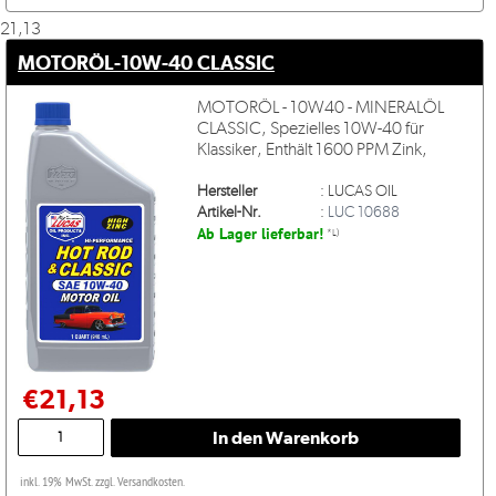
21,13
MOTORÖL-10W-40 CLASSIC
MOTORÖL - 10W40 - MINERALÖL
CLASSIC, Spezielles 10W-40 für
Klassiker, Enthält 1600 PPM Zink,
Hersteller
:
LUCAS OIL
Artikel-Nr.
:
LUC 10688
Ab Lager lieferbar!
*L)
€21,13
inkl. 19% MwSt. zzgl. Versandkosten.