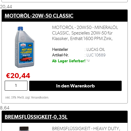
20,44
MOTORÖL-20W-50 CLASSIC
MOTORÖL - 20W50 - MINERALÖL
CLASSIC, Spezielles 20W-50 für
Klassiker, Enthält 1600 PPM Zink,
Hersteller
:
LUCAS OIL
Artikel-Nr.
:
LUC 10689
Ab Lager lieferbar!
*L)
€20,44
inkl. 19% MwSt. zzgl. Versandkosten.
8,64
BREMSFLÜSSIGKEIT-0,35L
BREMSFLÜSSIGKEIT - HEAVY DUTY,