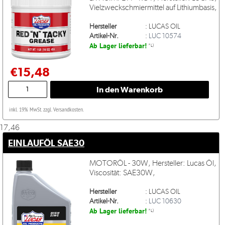
Vielzweckschmiermittel auf Lithiumbasis,
Hersteller
:
LUCAS OIL
Artikel-Nr.
:
LUC 10574
Ab Lager lieferbar!
*L)
€15,48
inkl. 19% MwSt. zzgl. Versandkosten.
17,46
EINLAUFÖL SAE30
MOTORÖL - 30W, Hersteller: Lucas Öl,
Viscosität: SAE30W,
Hersteller
:
LUCAS OIL
Artikel-Nr.
:
LUC 10630
Ab Lager lieferbar!
*L)