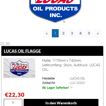
«
1
2
3
4
5
»
22,30
LUCAS OIL FLAGGE
Maße: 1170mm x 740mm,
Lieferumfang: Stück, Aufdruck: LUCAS
OIL,
Mein
Account
Hersteller
:
LUCAS OIL
Artikel-Nr.
:
LUC 00001
Ab Lager lieferbar!
Anmelden
*L)
€22,30