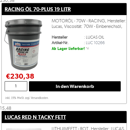
230,38
RACING ÖL 70-PLUS 19 LITR
MOTORÖL - 70W - RACING, Hersteller:
Lucas, Viscosität: 70W - Einbereichsöl,
Hersteller
:
LUCAS OIL
Artikel-Nr.
:
LUC 10266
Ab Lager lieferbar!
*L)
€230,38
inkl. 19% MwSt. zzgl. Versandkosten.
15,48
LUCAS RED N TACKY FETT
LITHUIMFETT - ROT, Hersteller: LUCAS,