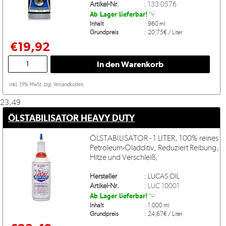
Artikel-Nr.
:
133 0576
Ab Lager lieferbar!
*L)
Inhalt
:
960 ml
Grundpreis
:
20,75€ / Liter
€19,92
inkl. 19% MwSt. zzgl. Versandkosten.
23,49
ÖLSTABILISATOR HEAVY DUTY
ÖLSTABILISATOR - 1 LITER, 100% reines
Petroleum-Öladditiv, Reduziert Reibung,
Hitze und Verschleiß,
Hersteller
:
LUCAS OIL
Artikel-Nr.
:
LUC 10001
Ab Lager lieferbar!
*L)
Inhalt
:
1.000 ml
Grundpreis
:
24,67€ / Liter