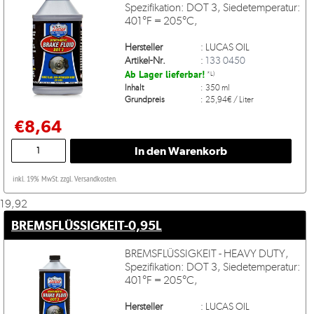
Spezifikation: DOT 3, Siedetemperatur:
401°F = 205°C,
Hersteller
:
LUCAS OIL
Artikel-Nr.
:
133 0450
Ab Lager lieferbar!
*L)
Inhalt
:
350 ml
Grundpreis
:
25,94€ / Liter
€8,64
inkl. 19% MwSt. zzgl. Versandkosten.
19,92
BREMSFLÜSSIGKEIT-0,95L
BREMSFLÜSSIGKEIT - HEAVY DUTY,
Spezifikation: DOT 3, Siedetemperatur:
401°F = 205°C,
Hersteller
:
LUCAS OIL